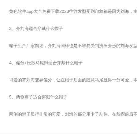
黄色软件app大全免费下载2023往往发型受到印象都是因为刘海，
3、齐刘海适合穿戴什么帽子
帽子生产厂家阐述，齐刘海同样也是不容易受到挤压变形的刘海发型
4、偏分+松散马尾辫适合穿戴什么帽子
可爱的齐刘海变异偏分，让在帽子后面的随意马尾显得十分可爱，本身就是
5、两侧辫子适合穿戴什么帽子
两侧的辫子显得非常的可爱，刘海的部分用卡子别住。在戴帽前后不会