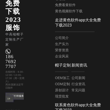
免费
免费看黄软件
下载
黄色视频软件下载
2023
走进黄色软件app大全免费
下载2023
服饰
中高端帽子
公司简介
定制生产厂
生产实力
家
荣誉资质
186
企业风采
7692
帽子定制
新闻资讯
7707
在线时间：8:30-
12:00 / 13:00-
OEM加工
公司新闻
17:30（周一至周
六）
ODM定制
行业资讯
周末/国家法定节
日除外
原创设计
常见问题
现货批发
申请打样服务
联系黄色软件app大全免费