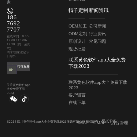
家
帽子定制
新闻资讯
186
7692
OEM加工
公司新闻
7707
ODM定制
行业资讯
在线时间：8:30-
12:00 / 13:00-
原创设计
常见问题
17:30（周一至周
现货批发
六）
周末/国家法定节
日除外
联系黄色软件app大全免费
下载2023
申请打样服务
联系黄色软件app大全免费下载
关注黄色软件app
2023
大全免费下载
2023
客户留言
在线下单
蜀ICP备
©2024 四川黄色软件app大全免费下载2023服饰有限公司 版权所有
BMAP
GMAP
后台管理