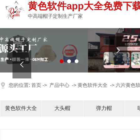
黄色软件app大全免费下载
中高端帽子定制生产厂家


您的位置:
首页
->
产品中心
->
黄色软件大全
->
六片黄色
黄色软件大全
大头帽
弹力帽